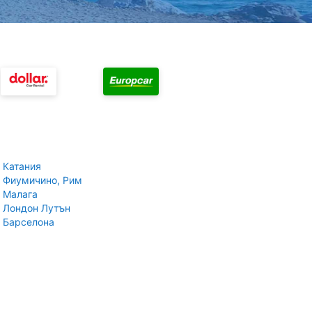
 Катания
 Фиумичино, Рим
 Малага
 Лондон Лутън
 Барселона