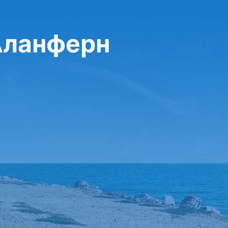
Аланферн