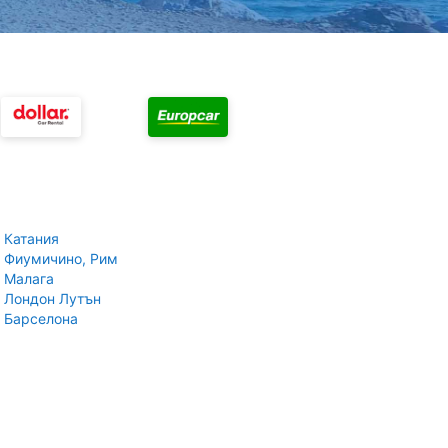
 Катания
 Фиумичино, Рим
 Малага
 Лондон Лутън
 Барселона