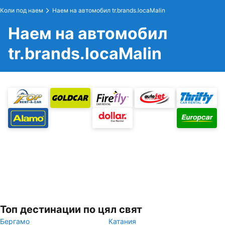
Коли под наем
Наем на автомобил tr.brands.locaMalin
Наем на автомобил
tr.brands.locaMalin
Топ дестинации по цял свят
Бергамо
Катания