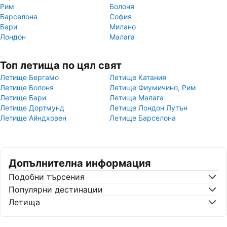
Рим
Болоня
Барселона
София
Бари
Милано
Лондон
Малага
Топ летища по цял свят
Летище Бергамо
Летище Катания
Летище Болоня
Летище Фиумичино, Рим
Летище Бари
Летище Малага
Летище Дортмунд
Летище Лондон Лутън
Летище Айндховен
Летище Барселона
Допълнителна информация
Подобни търсения
Популярни дестинации
Летища