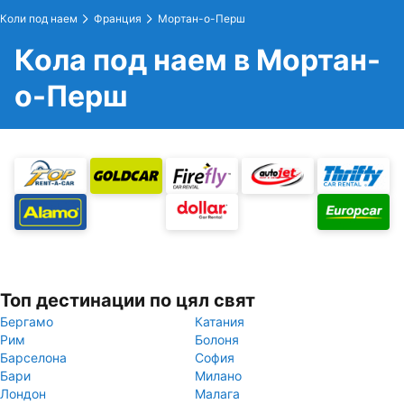
Коли под наем
Франция
Мортан-о-Перш
Кола под наем в Мортан-
о-Перш
Топ дестинации по цял свят
Бергамо
Катания
Рим
Болоня
Барселона
София
Бари
Милано
Лондон
Малага