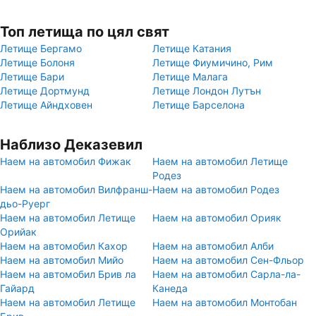
Топ летища по цял свят
Летище Бергамо
Летище Катания
Летище Болоня
Летище Фиумичино, Рим
Летище Бари
Летище Малага
Летище Дортмунд
Летище Лондон Лутън
Летище Айндховен
Летище Барселона
Наблизо Деказевил
Наем на автомобил Фижак
Наем на автомобил Летище
Родез
Наем на автомобил Вилфранш-
Наем на автомобил Родез
дьо-Руерг
Наем на автомобил Летище
Наем на автомобил Орияк
Орийак
Наем на автомобил Кахор
Наем на автомобил Алби
Наем на автомобил Мийо
Наем на автомобил Сен-Фльор
Наем на автомобил Брив ла
Наем на автомобил Сарла-ла-
Гайард
Канеда
Наем на автомобил Летище
Наем на автомобил Монтобан