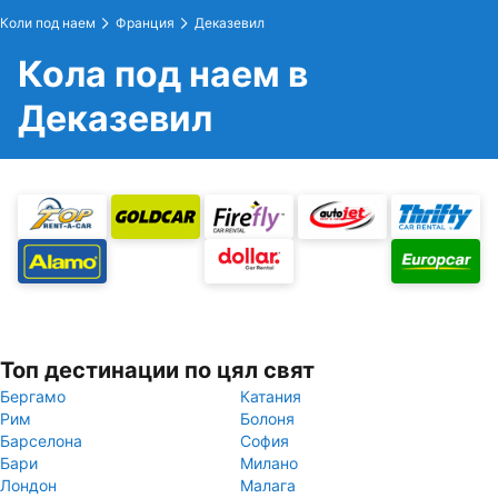
Коли под наем
Франция
Деказевил
Кола под наем в
Деказевил
Топ дестинации по цял свят
Бергамо
Катания
Рим
Болоня
Барселона
София
Бари
Милано
Лондон
Малага