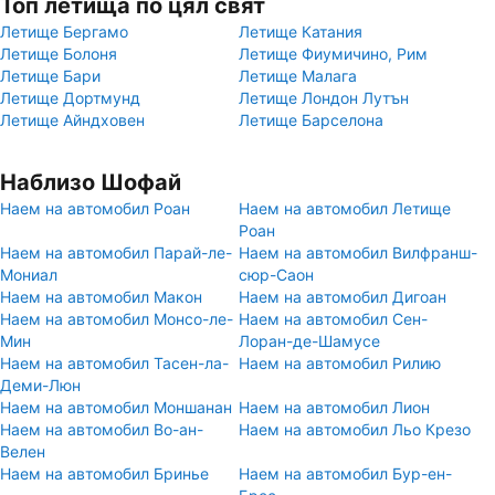
Топ летища по цял свят
Летище Бергамо
Летище Катания
Летище Болоня
Летище Фиумичино, Рим
Летище Бари
Летище Малага
Летище Дортмунд
Летище Лондон Лутън
Летище Айндховен
Летище Барселона
Наблизо Шофай
Наем на автомобил Роан
Наем на автомобил Летище
Роан
Наем на автомобил Парай-ле-
Наем на автомобил Вилфранш-
Мониал
сюр-Саон
Наем на автомобил Макон
Наем на автомобил Дигоан
Наем на автомобил Монсо-ле-
Наем на автомобил Сен-
Мин
Лоран-де-Шамусе
Наем на автомобил Тасен-ла-
Наем на автомобил Рилию
Деми-Люн
Наем на автомобил Моншанан
Наем на автомобил Лион
Наем на автомобил Во-ан-
Наем на автомобил Льо Крезо
Велен
Наем на автомобил Бринье
Наем на автомобил Бур-ен-