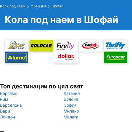
Коли под наем
Франция
Шофай
Кола под наем в Шофай
Топ дестинации по цял свят
Бергамо
Катания
Рим
Болоня
Барселона
София
Бари
Милано
Лондон
Малага