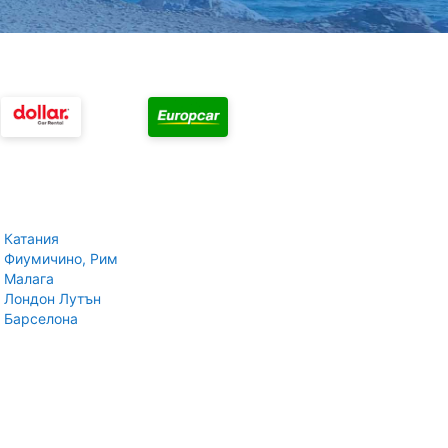
 Катания
 Фиумичино, Рим
 Малага
 Лондон Лутън
 Барселона