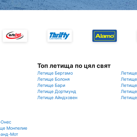
Топ летища по цял свят
Летище Бергамо
Летище
Летище Болоня
Летище
Летище Бари
Летище
Летище Дортмунд
Летище
Летище Айндховен
Летище
-Онес
ище Монпелие
ранд-Мот