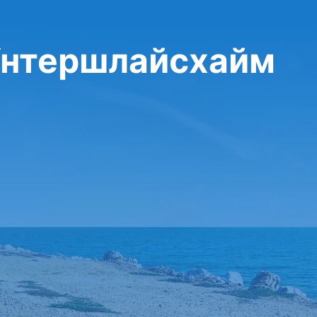
 Унтершлайсхайм