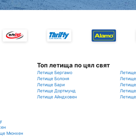
Топ летища по цял свят
Летище Бергамо
Летище
Летище Болоня
Летище
Летище Бари
Летище
Летище Дортмунд
Летище
Летище Айндховен
Летище
у
хен
ище Мюнхен