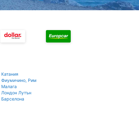
 Катания
 Фиумичино, Рим
 Малага
 Лондон Лутън
 Барселона