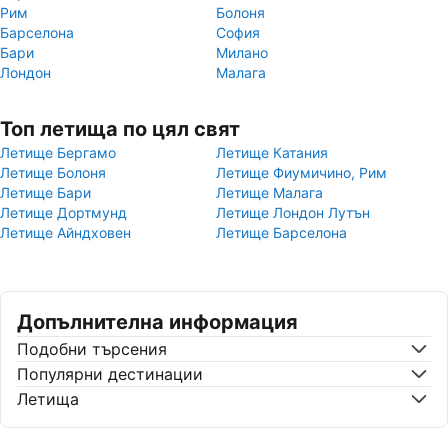
Рим
Болоня
Барселона
София
Бари
Милано
Лондон
Малага
Топ летища по цял свят
Летище Бергамо
Летище Катания
Летище Болоня
Летище Фиумичино, Рим
Летище Бари
Летище Малага
Летище Дортмунд
Летище Лондон Лутън
Летище Айндховен
Летище Барселона
Допълнителна информация
Подобни търсения
Популярни дестинации
Летища