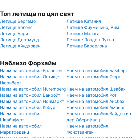
Топ летища по цял свят
Летище Бергамо
Летище Катания
Летище Болоня
Летище Фиумичино, Рим
Летище Бари
Летище Малага
Летище Дортмунд
Летище Лондон Лутън
Летище Айндховен
Летище Барселона
Наблизо Форхайм
Наем на автомобил Ерланген
Наем на автомобил Бамберг
Наем на автомобил Летище
Наем на автомобил Фюрт
Нюрнберг
Наем на автомобил Nuremberg
Наем на автомобил Швабах
Наем на автомобил Байройт
Наем на автомобил Рот
Наем на автомобил Ноймаркт
Наем на автомобил Ансбах
Наем на автомобил Кобург
Наем на автомобил Амберг
Наем на автомобил
Наем на автомобил Вайден ин
Швайнфурт
дер Оберпфалц
Наем на автомобил
Наем на автомобил
Марктредвиц
Фойхтванген