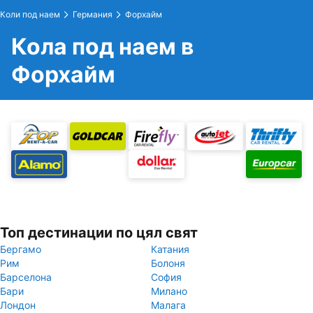
Коли под наем
Германия
Форхайм
Кола под наем в
Форхайм
Топ дестинации по цял свят
Бергамо
Катания
Рим
Болоня
Барселона
София
Бари
Милано
Лондон
Малага