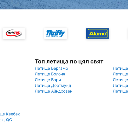
Топ летища по цял свят
Летище Бергамо
Летище
Летище Болоня
Летище
Летище Бари
Летище
Летище Дортмунд
Летище
Летище Айндховен
Летище
ще Квебек
ек, QC