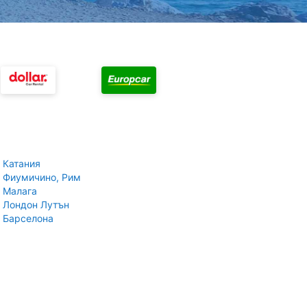
 Катания
 Фиумичино, Рим
 Малага
 Лондон Лутън
 Барселона