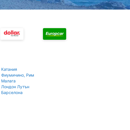
 Катания
 Фиумичино, Рим
 Малага
 Лондон Лутън
 Барселона