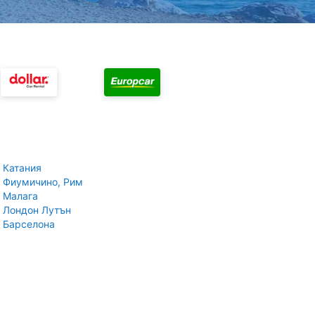
 Катания
 Фиумичино, Рим
 Малага
 Лондон Лутън
 Барселона