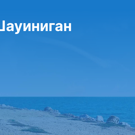
Шауиниган