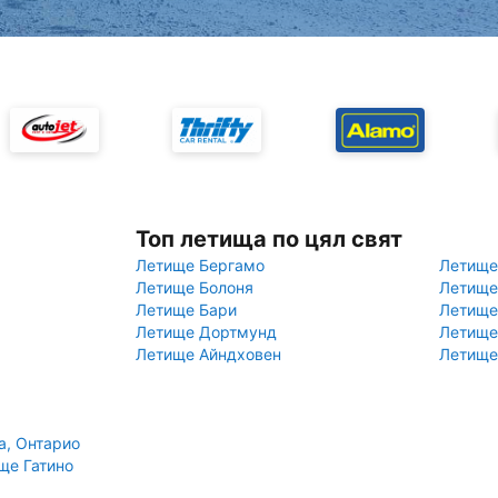
Топ летища по цял свят
Летище Бергамо
Летище
Летище Болоня
Летище
Летище Бари
Летище
Летище Дортмунд
Летище
Летище Айндховен
Летище
а, Онтарио
ще Гатино