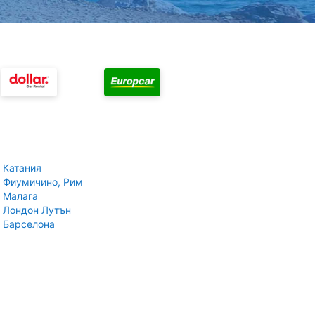
 Катания
 Фиумичино, Рим
 Малага
 Лондон Лутън
 Барселона