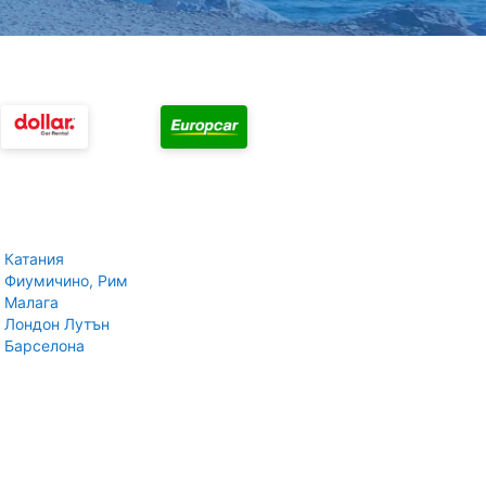
 Катания
 Фиумичино, Рим
 Малага
 Лондон Лутън
 Барселона