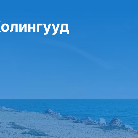
Колингууд