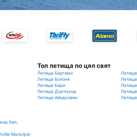
Топ летища по цял свят
Летище Бергамо
Летище
Летище Болоня
Летище
Летище Бари
Летище
Летище Дортмунд
Летище
Летище Айндховен
Летище
ънд Хил,
ille Municipal