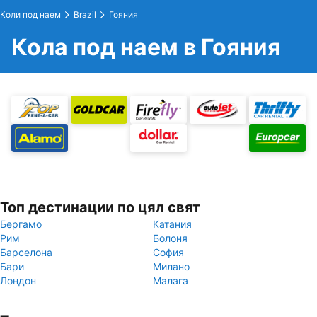
Коли под наем
Brazil
Гояния
Кола под наем в Гояния
Топ дестинации по цял свят
Бергамо
Катания
Рим
Болоня
Барселона
София
Бари
Милано
Лондон
Малага