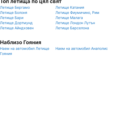
Топ летища по цял свят
Летище Бергамо
Летище Катания
Летище Болоня
Летище Фиумичино, Рим
Летище Бари
Летище Малага
Летище Дортмунд
Летище Лондон Лутън
Летище Айндховен
Летище Барселона
Наблизо Гояния
Наем на автомобил Летище
Наем на автомобил Анаполис
Гояния