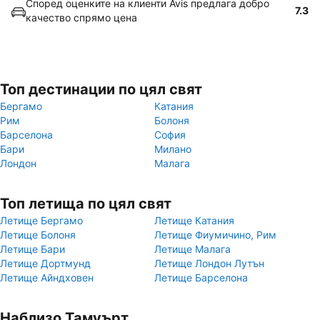
Според оценките на клиенти Avis предлага добро
7.3
качество спрямо цена
Топ дестинации по цял свят
Бергамо
Катания
Рим
Болоня
Барселона
София
Бари
Милано
Лондон
Малага
Топ летища по цял свят
Летище Бергамо
Летище Катания
Летище Болоня
Летище Фиумичино, Рим
Летище Бари
Летище Малага
Летище Дортмунд
Летище Лондон Лутън
Летище Айндховен
Летище Барселона
Наблизо Тамуърт