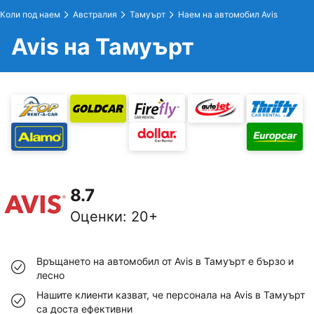
Коли под наем
Австралия
Тамуърт
Наем на автомобил Avis
Avis на Тамуърт
8.7
Оценки
:
20+
Връщането на автомобил от Avis в Тамуърт е бързо и
лесно
Нашите клиенти казват, че персонала на Avis в Тамуърт
са доста ефективни