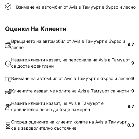
Взимане на автомбил от Avis в Тамуърт е бързо и лесно
Оценки На Клиенти
Връщането на автомобил от Avis в Тамуърт е бързо и
9.7
лесно
Нашите клиенти казват, че персонала на Avis в Тамуърт
9
са доста ефективни
Взимане на автомбил от Avis в Тамуърт е бързо и лесно
9
Клиентите казват, че колите на Avis в Тамуърт са чисти
9
Нашите клиенти казват, че Avis в Тамуърт е
8.7
сравнително лесно да бъде намерен
Според оценките на клиенти колите на Avis в Тамуърт
8.3
са в задоволително състояние