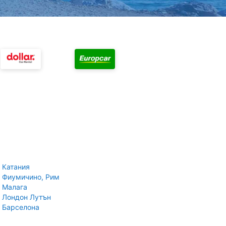
 Катания
 Фиумичино, Рим
 Малага
 Лондон Лутън
 Барселона