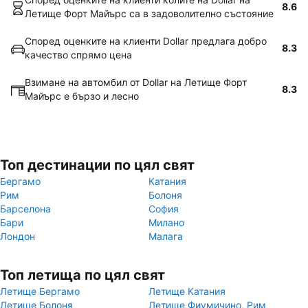
8.6
Летище Форт Майърс са в задоволително състояние
Според оценките на клиенти Dollar предлага добро
8.3
качество спрямо цена
Взимане на автомбил от Dollar на Летище Форт
8.3
Майърс е бързо и лесно
Топ дестинации по цял свят
Бергамо
Катания
Рим
Болоня
Барселона
София
Бари
Милано
Лондон
Малага
Топ летища по цял свят
Летище Бергамо
Летище Катания
Летище Болоня
Летище Фиумичино, Рим