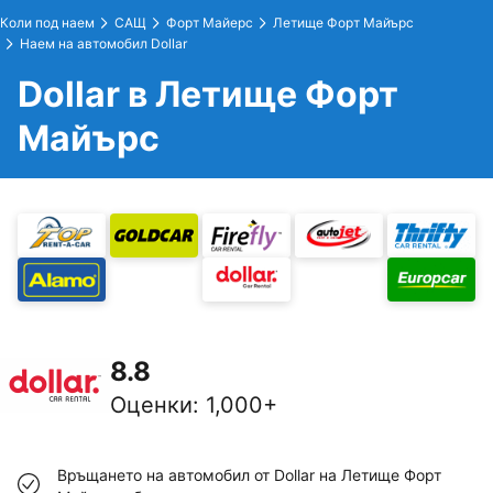
Коли под наем
САЩ
Форт Майерс
Летище Форт Майърс
Наем на автомобил Dollar
Dollar в Летище Форт
Майърс
8.8
Оценки
:
1,000+
Връщането на автомобил от Dollar на Летище Форт