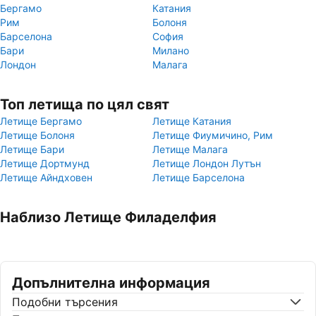
Бергамо
Катания
Рим
Болоня
Барселона
София
Бари
Милано
Лондон
Малага
Топ летища по цял свят
Летище Бергамо
Летище Катания
Летище Болоня
Летище Фиумичино, Рим
Летище Бари
Летище Малага
Летище Дортмунд
Летище Лондон Лутън
Летище Айндховен
Летище Барселона
Наблизо Летище Филаделфия
Допълнителна информация
Подобни търсения