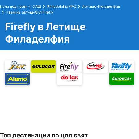
Коли под наем
САЩ
Philadelphia (PA)
Летище Филаделфия
Наем на автомобил Firefly
Firefly в Летище
Филаделфия
Топ дестинации по цял свят