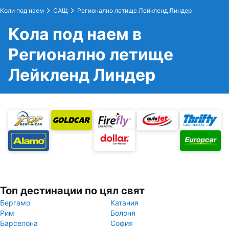
Коли под наем
САЩ
Регионално летище Лейкленд Линдер
Кола под наем в
Регионално летище
Лейкленд Линдер
Топ дестинации по цял свят
Бергамо
Катания
Рим
Болоня
Барселона
София