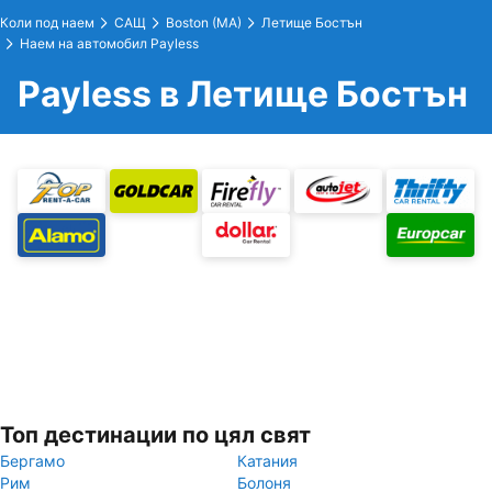
Коли под наем
САЩ
Boston (MA)
Летище Бостън
Наем на автомобил Payless
Payless в Летище Бостън
Топ дестинации по цял свят
Бергамо
Катания
Рим
Болоня