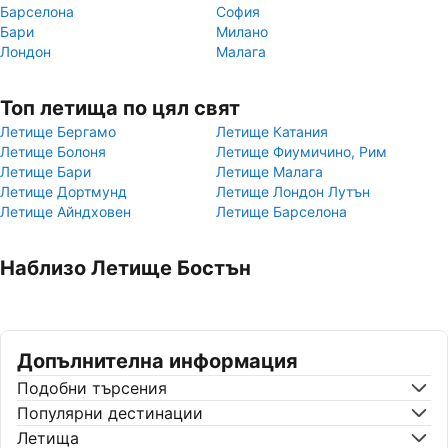
Барселона
София
Бари
Милано
Лондон
Малага
Топ летища по цял свят
Летище Бергамо
Летище Катания
Летище Болоня
Летище Фиумичино, Рим
Летище Бари
Летище Малага
Летище Дортмунд
Летище Лондон Лутън
Летище Айндховен
Летище Барселона
Наблизо Летище Бостън
Допълнителна информация
Подобни търсения
Популярни дестинации
Летища