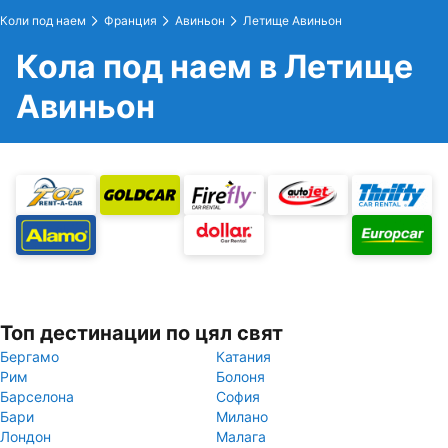
Коли под наем
Франция
Авиньон
Летище Авиньон
Кола под наем в Летище
Авиньон
Топ дестинации по цял свят
Бергамо
Катания
Рим
Болоня
Барселона
София
Бари
Милано
Лондон
Малага