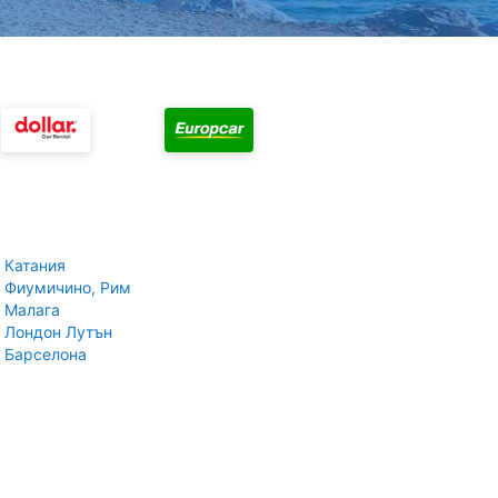
 Катания
 Фиумичино, Рим
 Малага
 Лондон Лутън
 Барселона