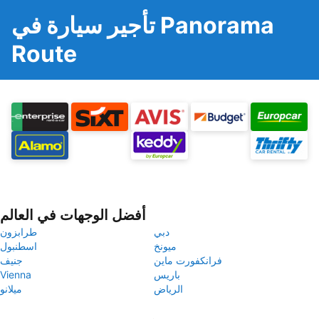
تأجير سيارة في Panorama
Route
أفضل الوجهات في العالم
دبي
طرابزون
ميونخ
اسطنبول
فرانكفورت ماين
جنيف
باريس
Vienna
الرياض
ميلانو