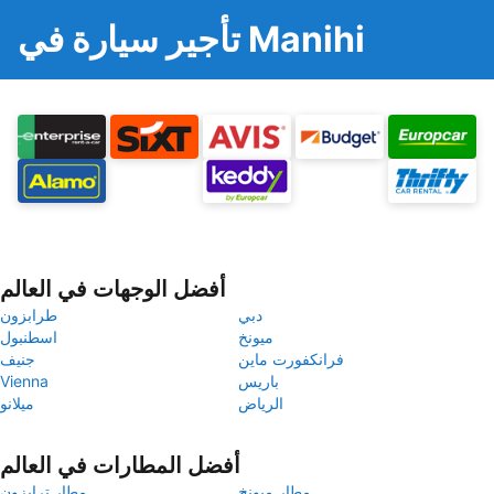
تأجير سيارة في Manihi
أفضل الوجهات في العالم
دبي
طرابزون
ميونخ
اسطنبول
فرانكفورت ماين
جنيف
باريس
Vienna
الرياض
ميلانو
أفضل المطارات في العالم
مطار ميونخ
مطار ترابزون