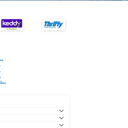
مط
م
م
م
مطار