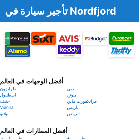
تأجير سيارة في Nordfjord
أفضل الوجهات في العالم
دبي
طرابزون
ميونخ
اسطنبول
فرانكفورت ماين
جنيف
باريس
Vienna
الرياض
ميلانو
أفضل المطارات في العالم
مطار ميونخ
مطار ترابزون