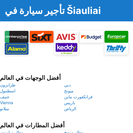
تأجير سيارة في Šiauliai
أفضل الوجهات في العالم
دبي
طرابزون
ميونخ
اسطنبول
فرانكفورت ماين
جنيف
باريس
Vienna
الرياض
ميلانو
أفضل المطارات في العالم
مطار ميونخ
مطار ترابزون