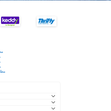
مط
م
م
م
مطار