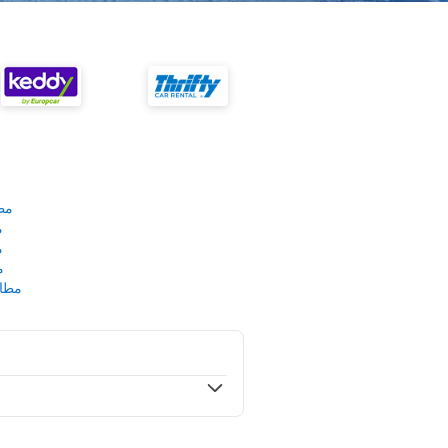
مط
م
م
م
مطار