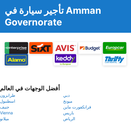
تأجير سيارة في Amman
Governorate
أفضل الوجهات في العالم
دبي
طرابزون
ميونخ
اسطنبول
فرانكفورت ماين
جنيف
باريس
Vienna
الرياض
ميلانو