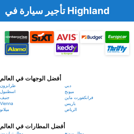
تأجير سيارة في Highland
أفضل الوجهات في العالم
دبي
طرابزون
ميونخ
اسطنبول
فرانكفورت ماين
جنيف
باريس
Vienna
الرياض
ميلانو
أفضل المطارات في العالم
مطار ميونخ
مطار ترابزون