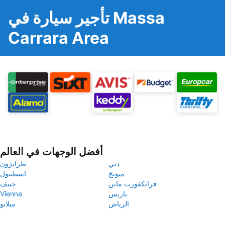
تأجير سيارة في Massa
Carrara Area
أفضل الوجهات في العالم
دبي
طرابزون
ميونخ
اسطنبول
فرانكفورت ماين
جنيف
باريس
Vienna
الرياض
ميلانو