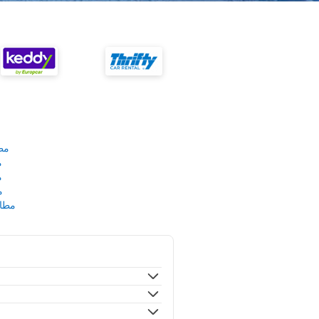
مط
م
م
م
مطار