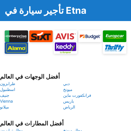
تأجير سيارة في Etna
أفضل الوجهات في العالم
دبي
طرابزون
ميونخ
اسطنبول
فرانكفورت ماين
جنيف
باريس
Vienna
الرياض
ميلانو
أفضل المطارات في العالم
مطار ميونخ
مطار ترابزون