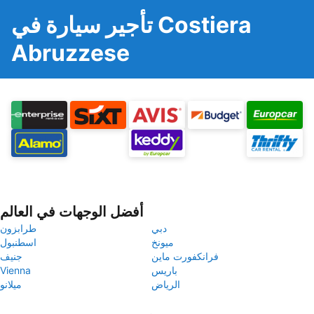
تأجير سيارة في Costiera
Abruzzese
أفضل الوجهات في العالم
دبي
طرابزون
ميونخ
اسطنبول
فرانكفورت ماين
جنيف
باريس
Vienna
الرياض
ميلانو