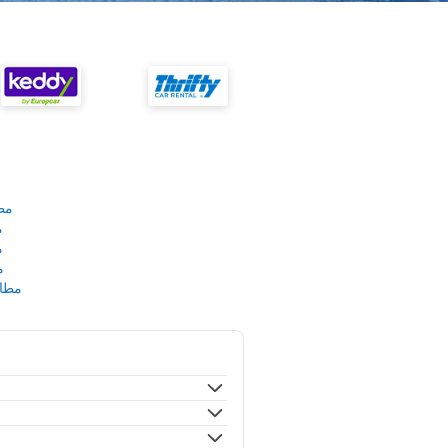
مط
م
م
م
مطار