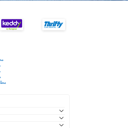
مط
م
م
م
مطار