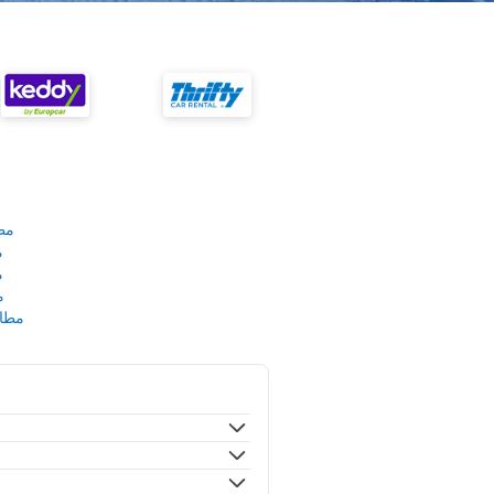
مط
م
م
م
مطار