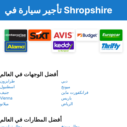
تأجير سيارة في Shropshire
أفضل الوجهات في العالم
دبي
طرابزون
ميونخ
اسطنبول
فرانكفورت ماين
جنيف
باريس
Vienna
الرياض
ميلانو
أفضل المطارات في العالم
مطار ميونخ
مطار ترابزون