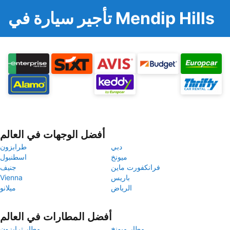
تأجير سيارة في Mendip Hills
أفضل الوجهات في العالم
دبي
طرابزون
ميونخ
اسطنبول
فرانكفورت ماين
جنيف
باريس
Vienna
الرياض
ميلانو
أفضل المطارات في العالم
مطار ميونخ
مطار ترابزون