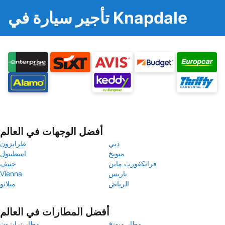
تأجير سيارة في Knapdale
أفضل الوجهات في العالم
دبي
طرابزون
ميونخ
اسطنبول
فرانكفورت ماين
جنيف
باريس
Vienna
الرياض
ميلانو
أفضل المطارات في العالم
مطار ميونخ
مطار ترابزون