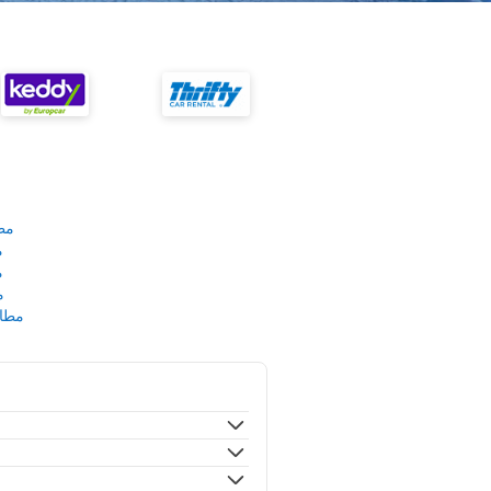
مط
م
م
م
مطار