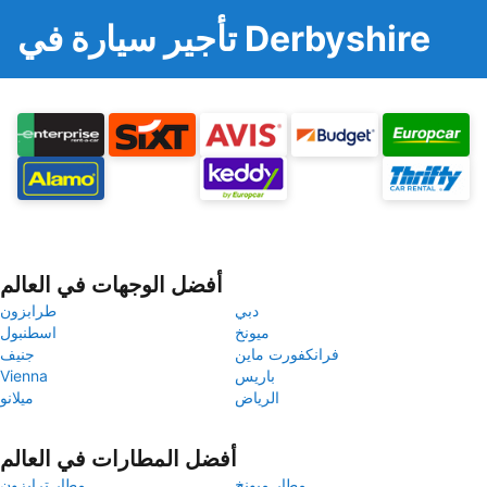
تأجير سيارة في Derbyshire
أفضل الوجهات في العالم
دبي
طرابزون
ميونخ
اسطنبول
فرانكفورت ماين
جنيف
باريس
Vienna
الرياض
ميلانو
أفضل المطارات في العالم
مطار ميونخ
مطار ترابزون