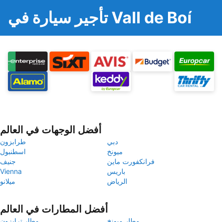
تأجير سيارة في Vall de Boí
أفضل الوجهات في العالم
دبي
طرابزون
ميونخ
اسطنبول
فرانكفورت ماين
جنيف
باريس
Vienna
الرياض
ميلانو
أفضل المطارات في العالم
مطار ميونخ
مطار ترابزون