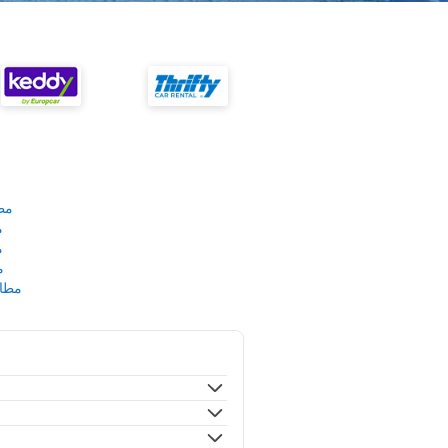
مط
م
م
م
مطار