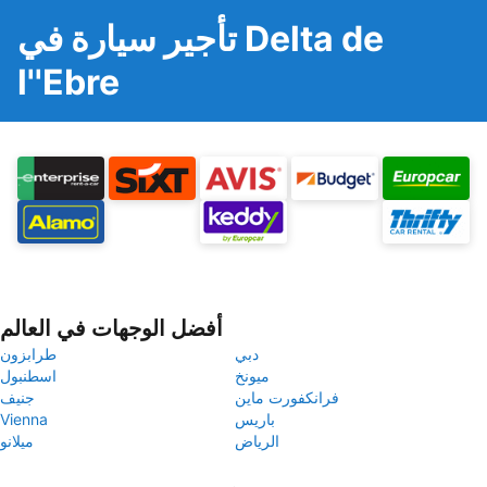
تأجير سيارة في Delta de
l''Ebre
أفضل الوجهات في العالم
دبي
طرابزون
ميونخ
اسطنبول
فرانكفورت ماين
جنيف
باريس
Vienna
الرياض
ميلانو