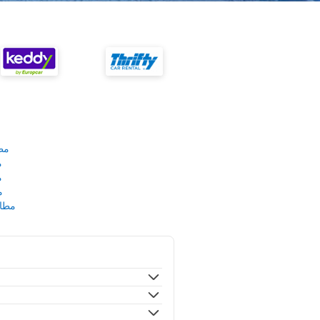
مط
م
م
م
مطار