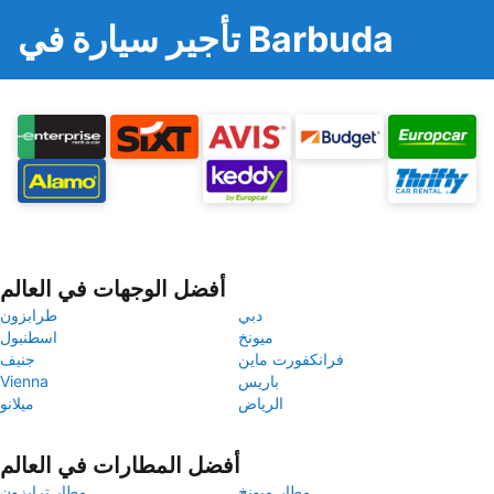
تأجير سيارة في Barbuda
أفضل الوجهات في العالم
دبي
طرابزون
ميونخ
اسطنبول
فرانكفورت ماين
جنيف
باريس
Vienna
الرياض
ميلانو
أفضل المطارات في العالم
مطار ميونخ
مطار ترابزون